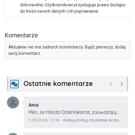
dobrowolne, Użytkownikowi przysługuje prawo dostępu
do treści swoich danych i ich poprawiania.
Komentarze
Aktualnie nie ma żadnych komentarzy. Bądź pierwszy, dodaj
swój komentarz.
Ostatnie komentarze
Poprzednie
Następ
Autor komentarza:
Ania
Treść komentarza:
Miło, że młodzi Dziennikarze, zauważają
młode talenty, które dopiero wkraczają
Data dodania komentarza:
Źródło komentarza:
5.08.2026, 12:49
Kulisy pracy na planie oczami młodego filmowca
na rynek pracy. Z niecierpliwością będę
czekała na rozwój kariery Kacpra i kolejny