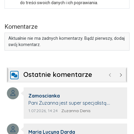
do treści swoich danych i ich poprawiania.
Komentarze
Aktualnie nie ma żadnych komentarzy. Bądź pierwszy, dodaj
swój komentarz.
Ostatnie komentarze
Poprzednie
Następ
Autor komentarza:
Zamoscianka
Treść komentarza:
Pani Zuzanna jest super specjalistą.
Korzystamy z moim pieskiem z jej pomocy
Data dodania komentarza:
Źródło komentarza:
1.07.2026, 14:24
Zuzanna Denis
i nigdy nas nie zawiodła. Zawsze życzliwa,
spokojna, cierpliwa.
Autor komentarza:
Maria Lucyna Darda