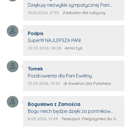
Treść komentarza:
Dziękuję niezwykle sympatycznej Pani
redaktor Annie Niderla-Kadach za
Data dodania komentarza:
Źródło komentarza:
16.06.2026, 21:55
Zasłużeni dla Lubyczy
profesjonalnie stawiane pytania i
wyrozumiałość dla wyróżnionych osób,
Autor komentarza:
którym trema odbierała głos.
Podpis
Treść komentarza:
Super!!!! NAJLEPSZA PANI
Data dodania komentarza:
Źródło komentarza:
22.05.2026, 08:28
Anna Łyś
Autor komentarza:
Tomek
Treść komentarza:
Pozdrowienia dla Pani Eweliny
Data dodania komentarza:
Źródło komentarza:
10.05.2026, 13:42
dr Ewelina Lilia Polańska
Autor komentarza:
Bogusława z Zamościa
Treść komentarza:
Bogu niech będzie dzięki za pontników
Terespola Wyglądają jak kolorowe ptaki
Data dodania komentarza:
Źródło komentarza:
8.05.2026, 12:49
Tereszpol. Pielgrzymka do Górecka Kościelnego
Przydało by się więcej takich zagorzałych