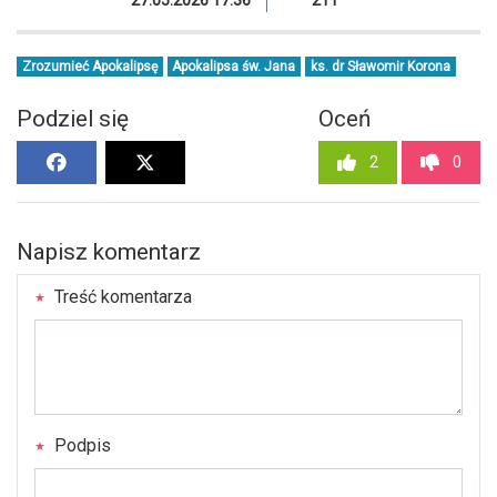
27.05.2026 17:36
211
Zrozumieć Apokalipsę
Apokalipsa św. Jana
ks. dr Sławomir Korona
Podziel się
Oceń
2
0
Napisz komentarz
Treść komentarza
Podpis