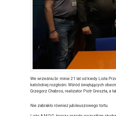
We wrześniu br. minie 21 lat od kiedy Lista Pr
katolickiej rozgłośni. Wśród świętujących obe
Grzegorz Chabros, realizator Piotr Greszta, a ta
Nie zabrakło również jubileuszowego tortu.
Listę A.M.D.G. tworzą przede wszystkim słucha