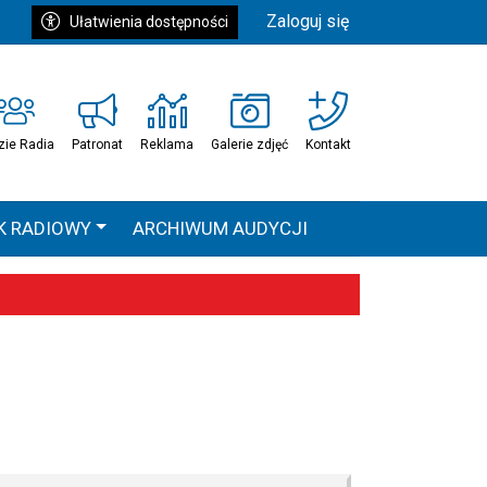
Zaloguj się
Ułatwienia dostępności
zie Radia
Patronat
Reklama
Galerie zdjęć
Kontakt
K RADIOWY
ARCHIWUM AUDYCJI
Ć
HEAVEN TOUR
 statystyki