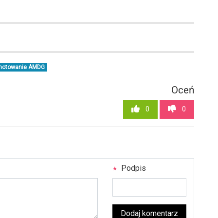
1
 notowanie AMDG
Oceń
0
0
Podpis
Dodaj komentarz