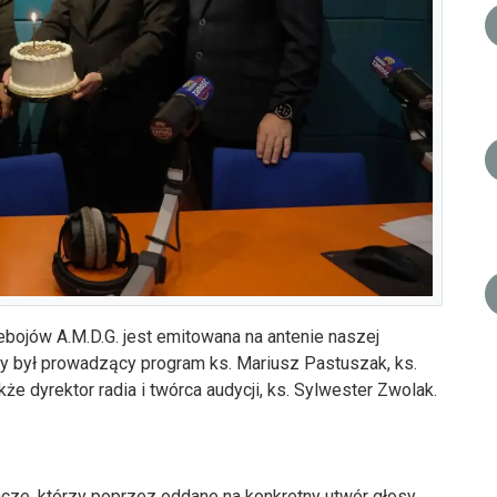
zebojów A.M.D.G. jest emitowana na antenie naszej
cny był prowadzący program ks. Mariusz Pastuszak, ks.
kże dyrektor radia i twórca audycji, ks. Sylwester Zwolak.
cze, którzy poprzez oddane na konkretny utwór głosy,