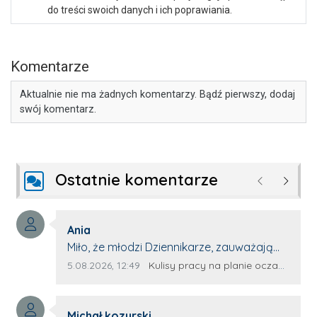
do treści swoich danych i ich poprawiania.
Komentarze
Aktualnie nie ma żadnych komentarzy. Bądź pierwszy, dodaj
swój komentarz.
Ostatnie komentarze
Poprzednie
Następ
Autor komentarza:
Ania
Treść komentarza:
Miło, że młodzi Dziennikarze, zauważają
młode talenty, które dopiero wkraczają
Data dodania komentarza:
Źródło komentarza:
5.08.2026, 12:49
Kulisy pracy na planie oczami młodego filmowca
na rynek pracy. Z niecierpliwością będę
czekała na rozwój kariery Kacpra i kolejny
Autor komentarza:
z nim wywiad, który przeprowadzi Pan
Michał kozyrski