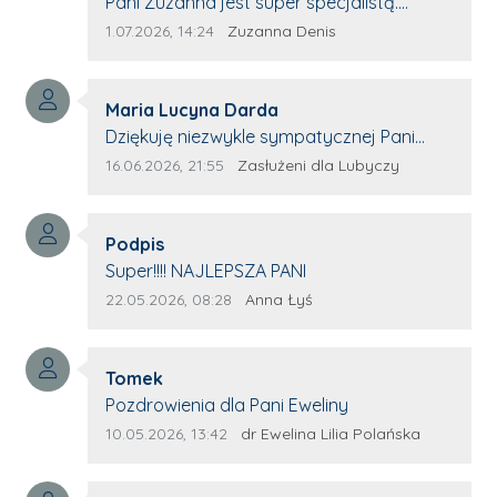
Treść komentarza:
Pani Zuzanna jest super specjalistą.
Korzystamy z moim pieskiem z jej pomocy
Data dodania komentarza:
Źródło komentarza:
1.07.2026, 14:24
Zuzanna Denis
i nigdy nas nie zawiodła. Zawsze życzliwa,
spokojna, cierpliwa.
Autor komentarza:
Maria Lucyna Darda
Treść komentarza:
Dziękuję niezwykle sympatycznej Pani
redaktor Annie Niderla-Kadach za
Data dodania komentarza:
Źródło komentarza:
16.06.2026, 21:55
Zasłużeni dla Lubyczy
profesjonalnie stawiane pytania i
wyrozumiałość dla wyróżnionych osób,
Autor komentarza:
którym trema odbierała głos.
Podpis
Treść komentarza:
Super!!!! NAJLEPSZA PANI
Data dodania komentarza:
Źródło komentarza:
22.05.2026, 08:28
Anna Łyś
Autor komentarza:
Tomek
Treść komentarza:
Pozdrowienia dla Pani Eweliny
Data dodania komentarza:
Źródło komentarza:
10.05.2026, 13:42
dr Ewelina Lilia Polańska