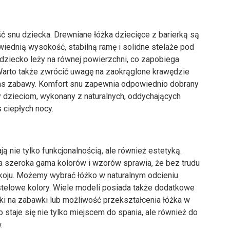
ć snu dziecka. Drewniane łóżka dziecięce z barierką są
iednią wysokość, stabilną ramę i solidne stelaże pod
 dziecko leży na równej powierzchni, co zapobiega
rto także zwrócić uwagę na zaokrąglone krawędzie
zas zabawy. Komfort snu zapewnia odpowiednio dobrany
 dzieciom, wykonany z naturalnych, oddychających
 ciepłych nocy.
ą nie tylko funkcjonalnością, ale również estetyką.
 a szeroka gama kolorów i wzorów sprawia, że bez trudu
koju. Możemy wybrać łóżko w naturalnym odcieniu
stelowe kolory. Wiele modeli posiada także dodatkowe
ki na zabawki lub możliwość przekształcenia łóżka w
o staje się nie tylko miejscem do spania, ale również do
.