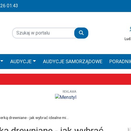
2026 01:43
Lud
AUDYCJE
AUDYCJE SAMORZĄDOWE
PORADNI
 GŁOS
AUDYCJE SPONSOROWANE
PRACA ZAMOŚ
REKLAMA
Wyjątkowe uroczystości już 9–10 maja
obilna Diecezji Zamojsko-Lubaczowskiej
iołach, ale większe zaangażowanie religijne – poznaliśmy diecezjalne
erką drewniane - jak wybrać idealne mi...
rką drewniane - jak wybrać