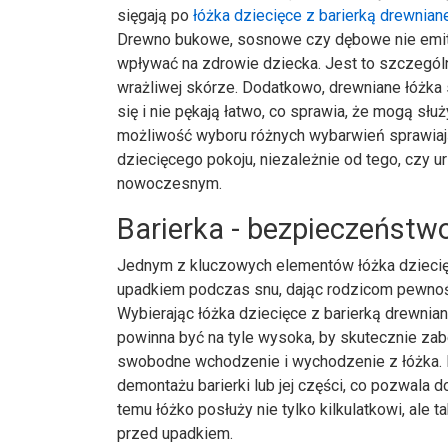
sięgają po
łóżka dziecięce z barierką drewnian
Drewno bukowe, sosnowe czy dębowe nie emitu
wpływać na zdrowie dziecka. Jest to szczególn
wrażliwej skórze. Dodatkowo, drewniane łóżka 
się i nie pękają łatwo, co sprawia, że mogą słu
możliwość wyboru różnych wybarwień sprawiaj
dziecięcego pokoju, niezależnie od tego, czy
nowoczesnym.
Barierka - bezpieczeństw
Jednym z kluczowych elementów łóżka dziecięce
upadkiem podczas snu, dając rodzicom pewność
Wybierając łóżka dziecięce z barierką drewnian
powinna być na tyle wysoka, by skutecznie za
swobodne wchodzenie i wychodzenie z łóżka.
demontażu barierki lub jej części, co pozwala
temu łóżko posłuży nie tylko kilkulatkowi, ale t
przed upadkiem.