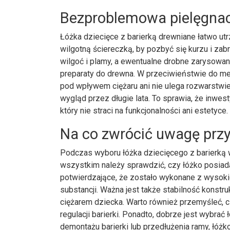
Bezproblemowa pielęgnacj
Łóżka dziecięce z barierką drewniane łatwo utr
wilgotną ściereczką, by pozbyć się kurzu i z
wilgoć i plamy, a ewentualne drobne zarysowa
preparaty do drewna. W przeciwieństwie do meb
pod wpływem ciężaru ani nie ulega rozwarstwie
wygląd przez długie lata. To sprawia, że inwest
który nie straci na funkcjonalności ani estetyce.
Na co zwrócić uwagę przy
Podczas wyboru łóżka dziecięcego z barierką w
wszystkim należy sprawdzić, czy łóżko posiada
potwierdzające, że zostało wykonane z wysokie
substancji. Ważna jest także stabilność konstru
ciężarem dziecka. Warto również przemyśleć,
regulacji barierki. Ponadto, dobrze jest wybrać
demontażu barierki lub przedłużenia ramy, łóżk