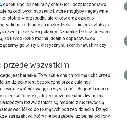
e
, doceniając ich naturalny charakter i bezpieczeństwo.
je szkodliwych substancji, które mogłyby negatywnie
ie istotne w przypadku alergików oraz dzieci o
są solidne i odporne na uszkodzenia - nie odkształcają
żyć nawet przez kilka pokoleń. Naturalna faktura drewna i
ą, że każde łóżko można idealnie dopasować do
 urządzamy go w stylu klasycznym, skandynawskim czy
o przede wszystkim
go jest barierka. To właśnie ona chroni malucha przed
, że dziecko jest bezpieczne przez całą noc.
e, warto zwrócić uwagę na wysokość i długość barierki -
bezpieczać dziecko, ale jednocześnie umożliwiać mu
 Najlepszym rozwiązaniem są modele z możliwością
 dostosować łóżko do rosnących potrzeb dziecka. Dzięki
akże starszakowi, który nie potrzebuje już pełnej ochrony