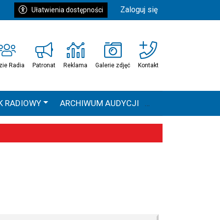
Zaloguj się
Ułatwienia dostępności
zie Radia
Patronat
Reklama
Galerie zdjęć
Kontakt
K RADIOWY
ARCHIWUM AUDYCJI
Ć
HEAVEN TOUR
 statystyki