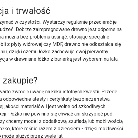
a i trwałość
zymać w czystości. Wystarczy regularnie przecierać je
abrudzeń. Dobrze zaimpregnowane drewno jest odporne na
nia można bez problemu usunąć, stosując specjalne
li z płyty wiórowej czy MDF, drewno nie odkształca się
niu, dzięki czemu łóżko zachowuje swój pierwotny
ycja w drewniane łóżko z barierką jest wyborem na lata,
 zakupie?
arto zwrócić uwagę na kilka istotnych kwestii. Przede
 odpowiednie atesty i certyfikaty bezpieczeństwa,
j jakości materiałów i jest wolne od szkodliwych
kcji - łóżko nie powinno się chwiać ani skrzypieć pod
 czy chcemy model z dodatkową szufladą lub możliwością
 łóżko, które rośnie razem z dzieckiem - dzięki możliwości
o może służyć przez wiele lat.