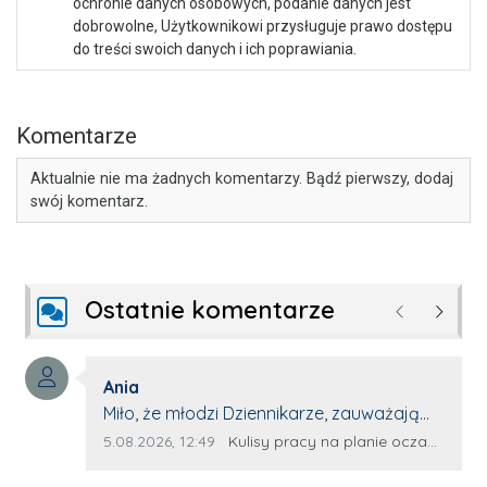
ochronie danych osobowych, podanie danych jest
dobrowolne, Użytkownikowi przysługuje prawo dostępu
do treści swoich danych i ich poprawiania.
Komentarze
Aktualnie nie ma żadnych komentarzy. Bądź pierwszy, dodaj
swój komentarz.
Ostatnie komentarze
Poprzednie
Następ
Autor komentarza:
Ania
Treść komentarza:
Miło, że młodzi Dziennikarze, zauważają
młode talenty, które dopiero wkraczają
Data dodania komentarza:
Źródło komentarza:
5.08.2026, 12:49
Kulisy pracy na planie oczami młodego filmowca
na rynek pracy. Z niecierpliwością będę