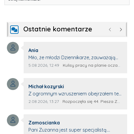
Ostatnie komentarze
Poprzednie
Następ
Autor komentarza:
Ania
Treść komentarza:
Miło, że młodzi Dziennikarze, zauważają
młode talenty, które dopiero wkraczają
Data dodania komentarza:
Źródło komentarza:
5.08.2026, 12:49
Kulisy pracy na planie oczami młodego filmowca
na rynek pracy. Z niecierpliwością będę
czekała na rozwój kariery Kacpra i kolejny
Autor komentarza:
z nim wywiad, który przeprowadzi Pan
Michał kozyrski
Treść komentarza:
Artur.
Z ogromnym wzruszeniem obejrzałem ten
materiał. ❤️ Jestem naprawdę dumny z
Data dodania komentarza:
Źródło komentarza:
2.08.2026, 13:27
Rozpoczęła się 44. Piesza Zamojsko-Lubaczowska Pielgrzymka na Jasną Górę!
Ewy Selwy, że zdecydowała się podzielić
swoim świadectwem. To wymaga odwagi,
Autor komentarza:
pokory i wielkiego serca. Takie osoby
Zamoscianka
Treść komentarza:
pokazują, że pielgrzymka nie jest tylko
Pani Zuzanna jest super specjalistą.