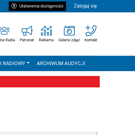
Zaloguj się
Ułatwienia dostępności
zie Radia
Patronat
Reklama
Galerie zdjęć
Kontakt
K RADIOWY
ARCHIWUM AUDYCJI
Ć
HEAVEN TOUR
 statystyki