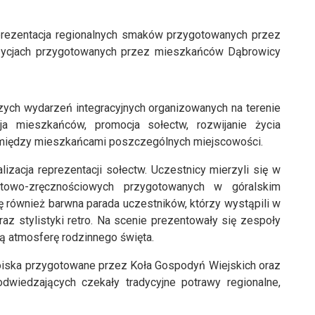
rezentacja regionalnych smaków przygotowanych przez
ozycjach przygotowanych przez mieszkańców Dąbrowicy
kszych wydarzeń integracyjnych organizowanych na terenie
ja mieszkańców, promocja sołectw, rozwijanie życia
 między mieszkańcami poszczególnych miejscowości.
izacja reprezentacji sołectw. Uczestnicy mierzyli się w
rtowo-zręcznościowych przygotowanych w góralskim
ę również barwna parada uczestników, którzy wystąpili w
oraz stylistyki retro. Na scenie prezentowały się zespoły
ną atmosferę rodzinnego święta.
oiska przygotowane przez Koła Gospodyń Wiejskich oraz
wiedzających czekały tradycyjne potrawy regionalne,