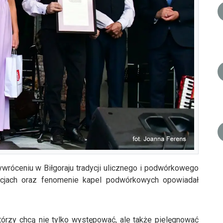
wróceniu w Biłgoraju tradycji ulicznego i podwórkowego
acjach oraz fenomenie kapel podwórkowych opowiadał
tórzy chcą nie tylko występować, ale także pielęgnować