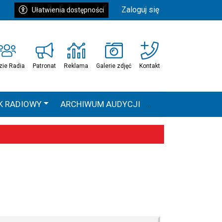
Zaloguj się
Ułatwienia dostępności
zie Radia
Patronat
Reklama
Galerie zdjęć
Kontakt
K RADIOWY
ARCHIWUM AUDYCJI
Ć
HEAVEN TOUR
 statystyki