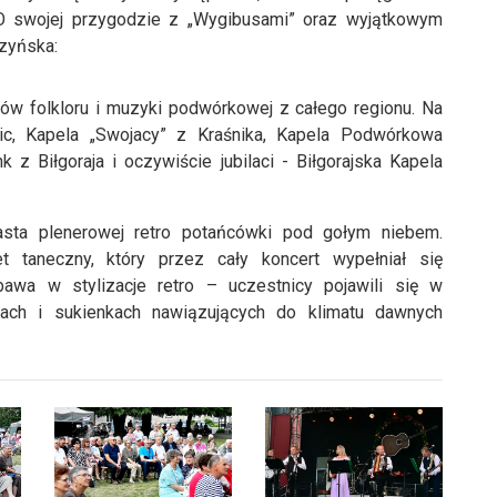
 O swojej przygodzie z „Wygibusami” oraz wyjątkowym
rzyńska:
ów folkloru i muzyki podwórkowej z całego regionu. Na
ic, Kapela „Swojacy” z Kraśnika, Kapela Podwórkowa
z Biłgoraja i oczywiście jubilaci - Biłgorajska Kapela
iasta plenerowej retro potańcówki pod gołym niebem.
et taneczny, który przez cały koncert wypełniał się
awa w stylizacje retro – uczestnicy pojawili się w
szach i sukienkach nawiązujących do klimatu dawnych