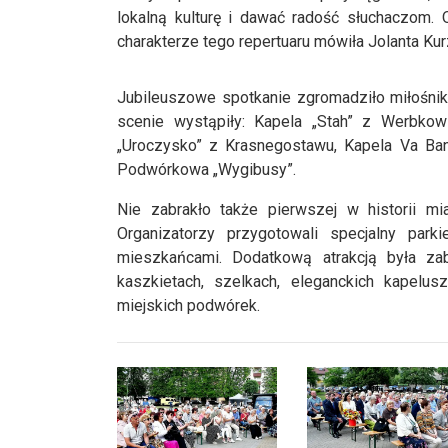
lokalną kulturę i dawać radość słuchaczom.
charakterze tego repertuaru mówiła Jolanta Ku
Jubileuszowe spotkanie zgromadziło miłośnik
scenie wystąpiły: Kapela „Stah” z Werbkow
„Uroczysko” z Krasnegostawu, Kapela Va Bank 
Podwórkowa „Wygibusy”.
Nie zabrakło także pierwszej w historii m
Organizatorzy przygotowali specjalny parki
mieszkańcami. Dodatkową atrakcją była zab
kaszkietach, szelkach, eleganckich kapelu
miejskich podwórek.