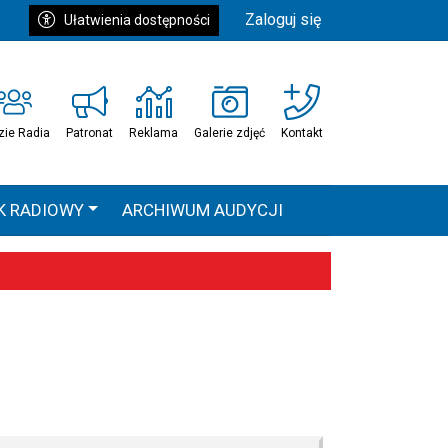
Zaloguj się
Ułatwienia dostępności
zie Radia
Patronat
Reklama
Galerie zdjęć
Kontakt
K RADIOWY
ARCHIWUM AUDYCJI
Ć
HEAVEN TOUR
 statystyki