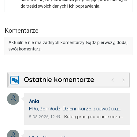
do treści swoich danych i ich poprawiania.
Komentarze
Aktualnie nie ma żadnych komentarzy. Bądź pierwszy, dodaj
swój komentarz.
Ostatnie komentarze
Poprzednie
Następ
Autor komentarza:
Ania
Treść komentarza:
Miło, że młodzi Dziennikarze, zauważają
młode talenty, które dopiero wkraczają
Data dodania komentarza:
Źródło komentarza:
5.08.2026, 12:49
Kulisy pracy na planie oczami młodego filmowca
na rynek pracy. Z niecierpliwością będę
czekała na rozwój kariery Kacpra i kolejny