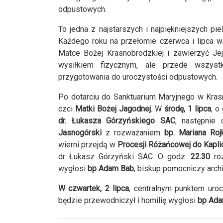
odpustowych.
To jedna z najstarszych i najpiękniejszych pi
Każdego roku na przełomie czerwca i lipca w
Matce Bożej Krasnobrodzkiej i zawierzyć Jej
wysiłkiem fizycznym, ale przede wszys
przygotowania do uroczystości odpustowych.
Po dotarciu do Sanktuarium Maryjnego w Kras
czci
Matki Bożej Jagodnej
. W
środę, 1 lipca
, o
dr. Łukasza Górzyńskiego SAC
, następnie
Jasnogórski
z rozważaniem
bp. Mariana Roj
wierni przejdą w
Procesji Różańcowej do Kapli
dr Łukasz Górzyński SAC. O godz.
22.30
ro
wygłosi
bp Adam Bab
, biskup pomocniczy archid
W czwartek, 2 lipca
, centralnym punktem uro
będzie przewodniczył i homilię wygłosi
bp Ada