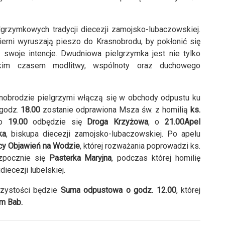
elgrzymkowych tradycji diecezji zamojsko-lubaczowskiej.
ierni wyruszają pieszo do Krasnobrodu, by pokłonić się
 swoje intencje. Dwudniowa pielgrzymka jest nie tylko
tkim czasem modlitwy, wspólnoty oraz duchowego
nobrodzie pielgrzymi włączą się w obchody odpustu ku
 godz.
18.00
zostanie odprawiona Msza św. z homilią
ks.
 o
19.00
odbędzie się
Droga Krzyżowa
, o
21.00Apel
ka
, biskupa diecezji zamojsko-lubaczowskiej. Po apelu
cy Objawień na Wodzie
, której rozważania poprowadzi ks.
zpocznie się
Pasterka Maryjna
, podczas której homilię
iecezji lubelskiej.
czystości będzie
Suma odpustowa o godz. 12.00
, której
m Bab.