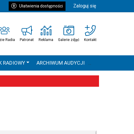
Zaloguj się
Ułatwienia dostępności
zie Radia
Patronat
Reklama
Galerie zdjęć
Kontakt
K RADIOWY
ARCHIWUM AUDYCJI
Ć
HEAVEN TOUR
 statystyki