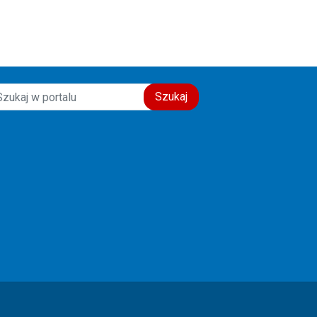
świadectwo wiary, nadziei i
miłości do drugiego człowieka.
Szczęść Boże! 🙏💙
Szukaj