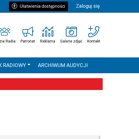
Zaloguj się
Ułatwienia dostępności
zie Radia
Patronat
Reklama
Galerie zdjęć
Kontakt
K RADIOWY
ARCHIWUM AUDYCJI
Ć
HEAVEN TOUR
 statystyki