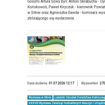
Gośćmi Artura Sowy byli: Antoni Skrabucha - 
Końskowoli, Paweł Kiryczuk - kierownik Powi
w Sitnie oraz Agnieszka Gawda - komisarz wyst
zbliżającego się wydarzenia.
Data dodania:
01.07.2026 12:17
Wyświetleń:
27
Wystawa w Sitnie
Lubelski Ośrodek Doradztwa Rolnicze
XXXVIII Wystawa Zwierząt Hodowlanych Maszyn i Urządzeń