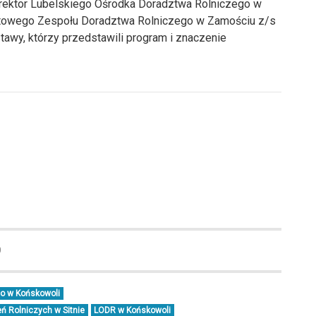
Dyrektor Lubelskiego Ośrodka Doradztwa Rolniczego w
atowego Zespołu Doradztwa Rolniczego w Zamościu z/s
awy, którzy przedstawili program i znaczenie
0
go w Końskowoli
 Rolniczych w Sitnie
LODR w Końskowoli