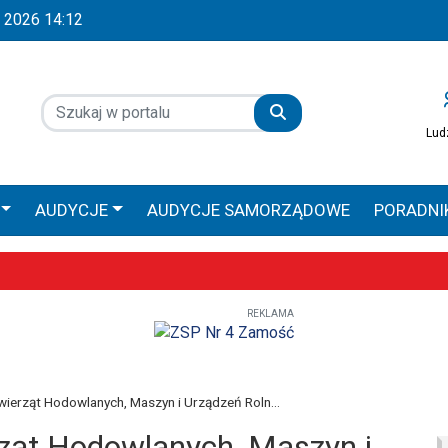
ia 2026 14:12
Lud
AUDYCJE
AUDYCJE SAMORZĄDOWE
PORADNI
 GŁOS
AUDYCJE SPONSOROWANE
PRACA ZAMOŚ
REKLAMA
Wyjątkowe uroczystości już 9–10 maja
obilna Diecezji Zamojsko-Lubaczowskiej
iołach, ale większe zaangażowanie religijne – poznaliśmy diecezjalne
ierząt Hodowlanych, Maszyn i Urządzeń Roln...
ząt Hodowlanych, Maszyn i