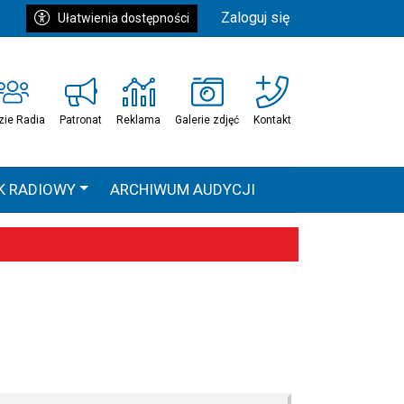
Zaloguj się
Ułatwienia dostępności
zie Radia
Patronat
Reklama
Galerie zdjęć
Kontakt
K RADIOWY
ARCHIWUM AUDYCJI
Ć
HEAVEN TOUR
 statystyki