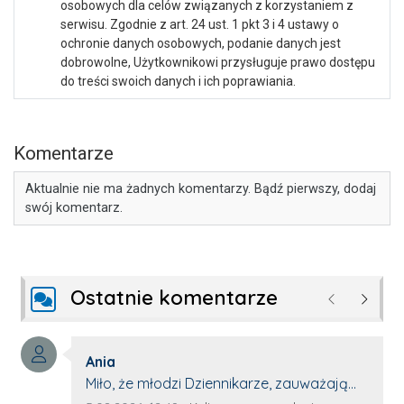
osobowych dla celów związanych z korzystaniem z
serwisu. Zgodnie z art. 24 ust. 1 pkt 3 i 4 ustawy o
ochronie danych osobowych, podanie danych jest
dobrowolne, Użytkownikowi przysługuje prawo dostępu
do treści swoich danych i ich poprawiania.
Komentarze
Aktualnie nie ma żadnych komentarzy. Bądź pierwszy, dodaj
swój komentarz.
Ostatnie komentarze
Poprzednie
Następ
Autor komentarza:
Ania
Treść komentarza:
Miło, że młodzi Dziennikarze, zauważają