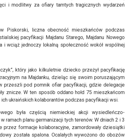
ci i modlitwy za ofiary tamtych tragicznych wydarzeń
ław Piskorski, liczna obecność mieszkańców podczas
tialskiej pacyfikacji Majdanu Starego, Majdanu Nowego
a i wciąż jednoczy lokalną społeczność wokół wspólnej
czyk”, który jako kilkuletnie dziecko przeżył pacyfikację
racyjnym na Majdanku, dzieląc się swoim poruszającym
przeszli pod pomnik ofiar pacyfikacji, gdzie delegacje
liły znicze. W ten sposób oddano hołd 75 mieszkańcom
ch ukraińskich kolaborantów podczas pacyfikacji wsi.
wego była częścią niemieckiej akcji wysiedleńczo-
w ramach planu germanizacji tych terenów. W dniach 2 i 3
ne przez formacje kolaboracyjne, zamordowały dziesiątki
dowy została spalona. Ocalałych wywożono do obozów