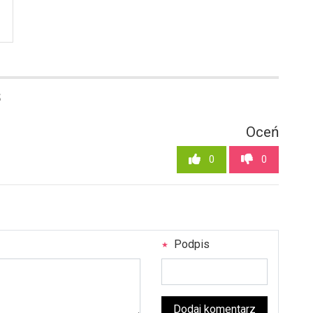
5
Oceń
0
0
Podpis
Dodaj komentarz