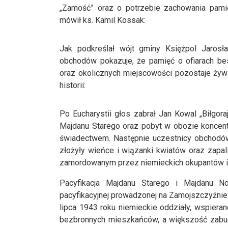
„Zamość” oraz o potrzebie zachowania pamię
mówił ks. Kamil Kossak:
Jak podkreślał wójt gminy Księżpol Jaros
obchodów pokazuje, że pamięć o ofiarach bes
oraz okolicznych miejscowości pozostaje żyw
historii:
Po Eucharystii głos zabrał Jan Kowal „Biłgoraj
Majdanu Starego oraz pobyt w obozie koncent
świadectwem. Następnie uczestnicy obchodów 
złożyły wieńce i wiązanki kwiatów oraz zapa
zamordowanym przez niemieckich okupantów i i
Pacyfikacja Majdanu Starego i Majdanu No
pacyfikacyjnej prowadzonej na Zamojszczyźnie 
lipca 1943 roku niemieckie oddziały, wspiera
bezbronnych mieszkańców, a większość zabu