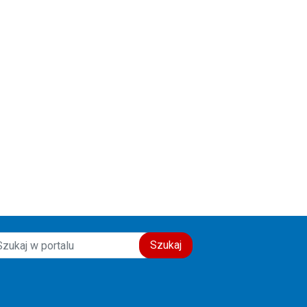
świadectwo wiary, nadziei i
miłości do drugiego człowieka.
Szczęść Boże! 🙏💙
Szukaj