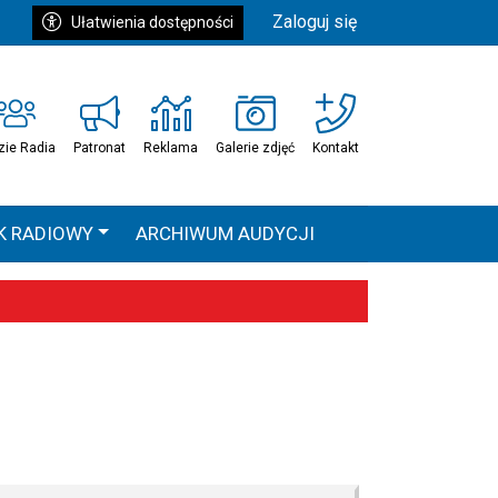
Zaloguj się
Ułatwienia dostępności
zie Radia
Patronat
Reklama
Galerie zdjęć
Kontakt
K RADIOWY
ARCHIWUM AUDYCJI
Ć
HEAVEN TOUR
 statystyki