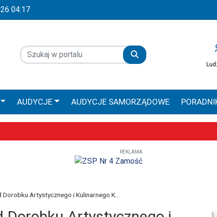
2026 04:17
Lud
AUDYCJE
AUDYCJE SAMORZĄDOWE
PORADNI
 GŁOS
AUDYCJE SPONSOROWANE
PRACA ZAMOŚ
REKLAMA
Wyjątkowe uroczystości już 9–10 maja
obilna Diecezji Zamojsko-Lubaczowskiej
iołach, ale większe zaangażowanie religijne – poznaliśmy diecezjalne
Dorobku Artystycznego i Kulinarnego K...
 Dorobku Artystycznego i