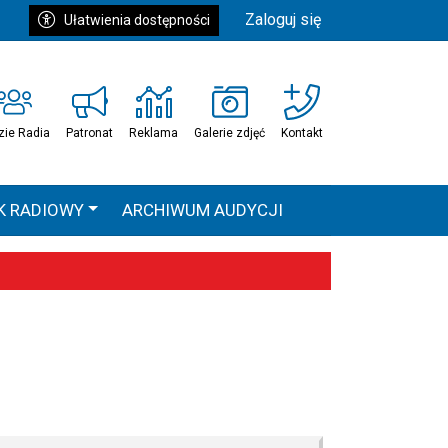
Zaloguj się
Ułatwienia dostępności
zie Radia
Patronat
Reklama
Galerie zdjęć
Kontakt
K RADIOWY
ARCHIWUM AUDYCJI
Ć
HEAVEN TOUR
 statystyki