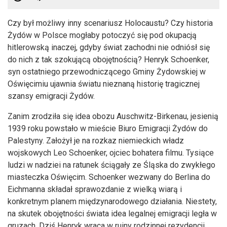
Czy był możliwy inny scenariusz Holocaustu? Czy historia
Żydów w Polsce mogłaby potoczyć się pod okupacją
hitlerowską inaczej, gdyby świat zachodni nie odniósł się
do nich z tak szokującą obojętnością? Henryk Schoenker,
syn ostatniego przewodniczącego Gminy Żydowskiej w
Oświęcimiu ujawnia światu nieznaną historię tragicznej
szansy emigracji Żydów.
Zanim zrodziła się idea obozu Auschwitz-Birkenau, jesienią
1939 roku powstało w mieście Biuro Emigracji Żydów do
Palestyny. Założył je na rozkaz niemieckich władz
wojskowych Leo Schoenker, ojciec bohatera filmu. Tysiące
ludzi w nadziei na ratunek ściągały ze Śląska do zwykłego
miasteczka Oświęcim. Schoenker wezwany do Berlina do
Eichmanna składał sprawozdanie z wielką wiarą i
konkretnym planem międzynarodowego działania. Niestety,
na skutek obojętności świata idea legalnej emigracji legła w
gruzach. Dziś Henryk wraca w ruiny rodzinnej rezydencji,