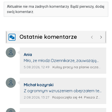
Aktualnie nie ma żadnych komentarzy. Bądź pierwszy, dodaj
swój komentarz.
Ostatnie komentarze
Poprzednie
Następ
Autor komentarza:
Ania
Treść komentarza:
Miło, że młodzi Dziennikarze, zauważają
młode talenty, które dopiero wkraczają
Data dodania komentarza:
Źródło komentarza:
5.08.2026, 12:49
Kulisy pracy na planie oczami młodego filmowca
na rynek pracy. Z niecierpliwością będę
czekała na rozwój kariery Kacpra i kolejny
Autor komentarza:
z nim wywiad, który przeprowadzi Pan
Michał kozyrski
Treść komentarza:
Artur.
Z ogromnym wzruszeniem obejrzałem ten
materiał. ❤️ Jestem naprawdę dumny z
Data dodania komentarza:
Źródło komentarza:
2.08.2026, 13:27
Rozpoczęła się 44. Piesza Zamojsko-Lubaczowska Pielgrzymka na Jasną Górę!
Ewy Selwy, że zdecydowała się podzielić
swoim świadectwem. To wymaga odwagi,