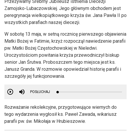
Przeżywamy Srebrny Jubileusz istnienia Diecezji
Zamojsko-Lubaczowskiej. Jego głównym obchodem jest
peregrynacja wielkopiątkowego krzyża św. Jana Pawła II po
wszystkich parafiach naszej diecezji.
W sobotę 13 maja, w setną rocznicę pierwszego objawienia
Matki Bożej w Fatimie, krzyż rozpoczął nawiedzenie parafii
pw. Matki Bożej Częstochowskiej w Nieledwi.
Uroczystościom powitania krzyża przewodniczył biskup
senior Jan Śrutwa. Proboszczem tego miejsca jest ks.
Janusz Granda. W rozmowie opowiedział historię parafii i
szczegóły jej funkcjonowania.
POSŁUCHAJ
Rozważanie rekolekcyjne, przygotowujące wiernych do
tego wydarzenia wygłosił ks. Paweł Zawada, wikariusz
parafii pw. św. Mikołaja w Hrubieszowie.