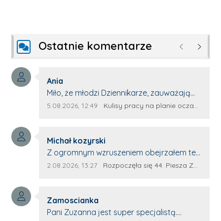
Ostatnie komentarze
Poprzednie
Następ
Autor komentarza:
Ania
Treść komentarza:
Miło, że młodzi Dziennikarze, zauważają
młode talenty, które dopiero wkraczają
Data dodania komentarza:
Źródło komentarza:
5.08.2026, 12:49
Kulisy pracy na planie oczami młodego filmowca
na rynek pracy. Z niecierpliwością będę
czekała na rozwój kariery Kacpra i kolejny
Autor komentarza:
z nim wywiad, który przeprowadzi Pan
Michał kozyrski
Treść komentarza:
Artur.
Z ogromnym wzruszeniem obejrzałem ten
materiał. ❤️ Jestem naprawdę dumny z
Data dodania komentarza:
Źródło komentarza:
2.08.2026, 13:27
Rozpoczęła się 44. Piesza Zamojsko-Lubaczowska Pielgrzymka na Jasną Górę!
Ewy Selwy, że zdecydowała się podzielić
swoim świadectwem. To wymaga odwagi,
Autor komentarza:
pokory i wielkiego serca. Takie osoby
Zamoscianka
Treść komentarza:
pokazują, że pielgrzymka nie jest tylko
Pani Zuzanna jest super specjalistą.