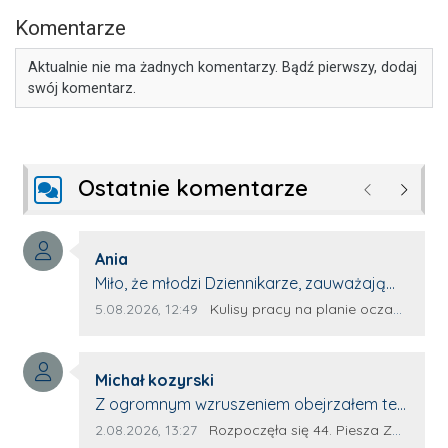
Komentarze
Aktualnie nie ma żadnych komentarzy. Bądź pierwszy, dodaj
swój komentarz.
Ostatnie komentarze
Poprzednie
Następ
Autor komentarza:
Ania
Treść komentarza:
Miło, że młodzi Dziennikarze, zauważają
młode talenty, które dopiero wkraczają
Data dodania komentarza:
Źródło komentarza:
5.08.2026, 12:49
Kulisy pracy na planie oczami młodego filmowca
na rynek pracy. Z niecierpliwością będę
czekała na rozwój kariery Kacpra i kolejny
Autor komentarza:
z nim wywiad, który przeprowadzi Pan
Michał kozyrski
Treść komentarza:
Artur.
Z ogromnym wzruszeniem obejrzałem ten
materiał. ❤️ Jestem naprawdę dumny z
Data dodania komentarza:
Źródło komentarza:
2.08.2026, 13:27
Rozpoczęła się 44. Piesza Zamojsko-Lubaczowska Pielgrzymka na Jasną Górę!