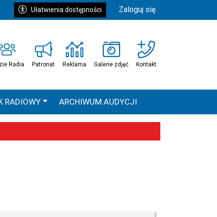
Zaloguj się
Ułatwienia dostępności
zie Radia
Patronat
Reklama
Galerie zdjęć
Kontakt
K RADIOWY
ARCHIWUM AUDYCJI
Ć
HEAVEN TOUR
 statystyki