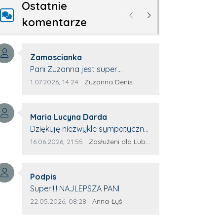
Ostatnie
Poprzednie
Następne
komentarze
Autor komentarza:
Zamoscianka
Treść komentarza:
Pani Zuzanna jest super
specjalistą. Korzystamy z moim
Data dodania komentarza:
Źródło komentarza:
1.07.2026, 14:24
Zuzanna Denis
pieskiem z jej pomocy i nigdy nas
nie zawiodła. Zawsze życzliwa,
Autor komentarza:
spokojna, cierpliwa.
Maria Lucyna Darda
Treść komentarza:
Dziękuję niezwykle sympatycznej
Pani redaktor Annie Niderla-
Data dodania komentarza:
Źródło komentarza:
16.06.2026, 21:55
Zasłużeni dla Lubyczy
Kadach za profesjonalnie
stawiane pytania i
Autor komentarza:
wyrozumiałość dla wyróżnionych
Podpis
Treść komentarza:
osób, którym trema odbierała
Super!!!! NAJLEPSZA PANI
głos.
Data dodania komentarza:
Źródło komentarza:
22.05.2026, 08:28
Anna Łyś