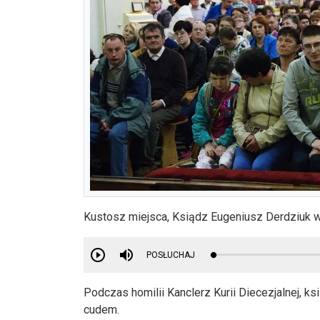
Kustosz miejsca, Ksiądz Eugeniusz Derdziuk wy
POSŁUCHAJ
Podczas homilii Kanclerz Kurii Diecezjalnej, ks
cudem.