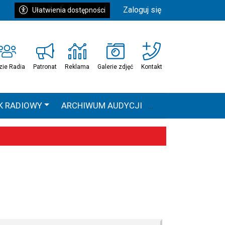
Zaloguj się
Ułatwienia dostępności
zie Radia
Patronat
Reklama
Galerie zdjęć
Kontakt
K RADIOWY
ARCHIWUM AUDYCJI
Ć
HEAVEN TOUR
 statystyki