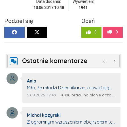
Data dodania:
Wyświetleń:
13.06.2017 10:48
1941
Podziel się
Oceń
0
0
Ostatnie komentarze
Poprzednie
Następ
Autor komentarza:
Ania
Treść komentarza:
Miło, że młodzi Dziennikarze, zauważają
młode talenty, które dopiero wkraczają
Data dodania komentarza:
Źródło komentarza:
5.08.2026, 12:49
Kulisy pracy na planie oczami młodego filmowca
na rynek pracy. Z niecierpliwością będę
czekała na rozwój kariery Kacpra i kolejny
Autor komentarza:
z nim wywiad, który przeprowadzi Pan
Michał kozyrski
Treść komentarza:
Artur.
Z ogromnym wzruszeniem obejrzałem ten