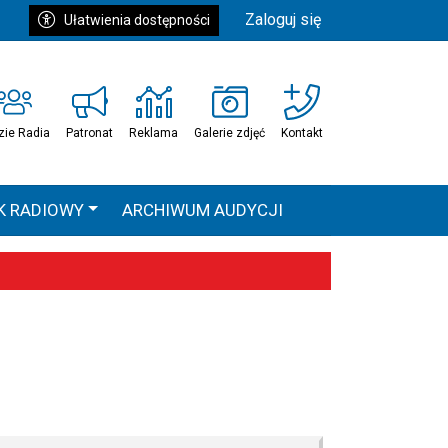
Zaloguj się
Ułatwienia dostępności
zie Radia
Patronat
Reklama
Galerie zdjęć
Kontakt
K RADIOWY
ARCHIWUM AUDYCJI
Ć
HEAVEN TOUR
 statystyki