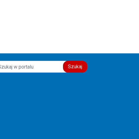
świadectwo wiary, nadziei i
miłości do drugiego człowieka.
Szczęść Boże! 🙏💙
Szukaj