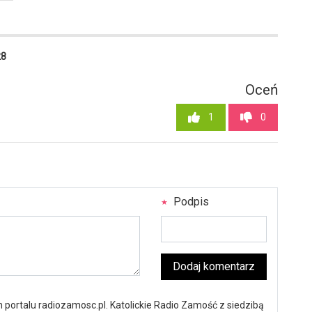
28
Oceń
1
0
Podpis
Dodaj komentarz
portalu radiozamosc.pl. Katolickie Radio Zamość z siedzibą