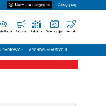
Zaloguj się
Ułatwienia dostępności
zie Radia
Patronat
Reklama
Galerie zdjęć
Kontakt
K RADIOWY
ARCHIWUM AUDYCJI
Ć
HEAVEN TOUR
 statystyki