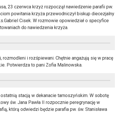
a, 23 czerwca krzyż rozpoczął nawiedzenie parafii pw.
om powitania krzyża przewodniczył biskup diecezjalny
ks.Gabriel Cisek. W rozmowie opowiedział o specyfice
gotowaniach do nawiedzenia krzyża.
 rozmodleni i rozśpiewani. Chętnie angażują się w pracę
kie. Potwierdza to pani Zofia Malinowska.
 ostatnią stacją w dekanacie tarnoszyńskim. W sobotę
kowy św. Jana Pawła II rozpocznie peregrynację w
ią, którą odwiedzi będzie parafia pw. św. Stanisława