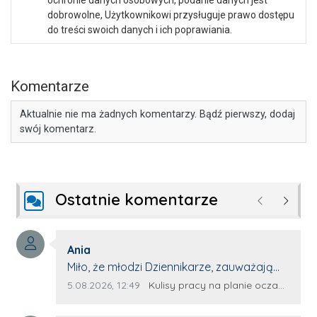
dobrowolne, Użytkownikowi przysługuje prawo dostępu
do treści swoich danych i ich poprawiania.
Komentarze
Aktualnie nie ma żadnych komentarzy. Bądź pierwszy, dodaj
swój komentarz.
Ostatnie komentarze
Poprzednie
Następ
Autor komentarza:
Ania
Treść komentarza:
Miło, że młodzi Dziennikarze, zauważają
młode talenty, które dopiero wkraczają
Data dodania komentarza:
Źródło komentarza:
5.08.2026, 12:49
Kulisy pracy na planie oczami młodego filmowca
na rynek pracy. Z niecierpliwością będę