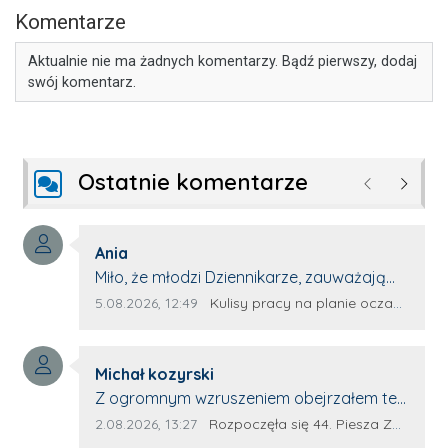
Komentarze
Aktualnie nie ma żadnych komentarzy. Bądź pierwszy, dodaj
swój komentarz.
Ostatnie komentarze
Poprzednie
Następ
Autor komentarza:
Ania
Treść komentarza:
Miło, że młodzi Dziennikarze, zauważają
młode talenty, które dopiero wkraczają
Data dodania komentarza:
Źródło komentarza:
5.08.2026, 12:49
Kulisy pracy na planie oczami młodego filmowca
na rynek pracy. Z niecierpliwością będę
czekała na rozwój kariery Kacpra i kolejny
Autor komentarza:
z nim wywiad, który przeprowadzi Pan
Michał kozyrski
Treść komentarza:
Artur.
Z ogromnym wzruszeniem obejrzałem ten
materiał. ❤️ Jestem naprawdę dumny z
Data dodania komentarza:
Źródło komentarza:
2.08.2026, 13:27
Rozpoczęła się 44. Piesza Zamojsko-Lubaczowska Pielgrzymka na Jasną Górę!
Ewy Selwy, że zdecydowała się podzielić