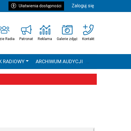
Zaloguj się
Ułatwienia dostępności
zie Radia
Patronat
Reklama
Galerie zdjęć
Kontakt
K RADIOWY
ARCHIWUM AUDYCJI
Ć
HEAVEN TOUR
 statystyki