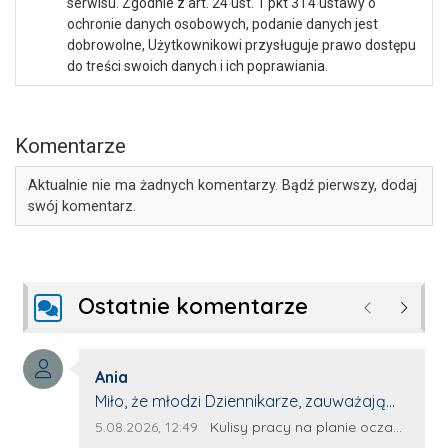
serwisu. Zgodnie z art. 24 ust. 1 pkt 3 i 4 ustawy o
ochronie danych osobowych, podanie danych jest
dobrowolne, Użytkownikowi przysługuje prawo dostępu
do treści swoich danych i ich poprawiania.
Komentarze
Aktualnie nie ma żadnych komentarzy. Bądź pierwszy, dodaj
swój komentarz.
Ostatnie komentarze
Poprzednie
Następ
Autor komentarza:
Ania
Treść komentarza:
Miło, że młodzi Dziennikarze, zauważają
młode talenty, które dopiero wkraczają
Data dodania komentarza:
Źródło komentarza:
5.08.2026, 12:49
Kulisy pracy na planie oczami młodego filmowca