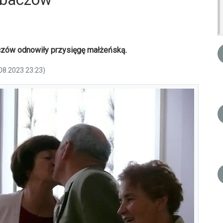
czów odnowiły przysięgę małżeńską.
.08.2023 23:23)