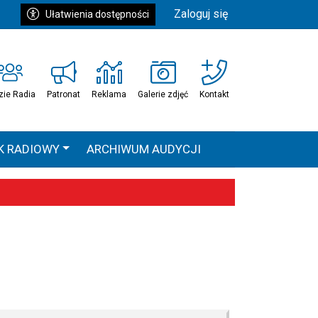
Zaloguj się
Ułatwienia dostępności
zie Radia
Patronat
Reklama
Galerie zdjęć
Kontakt
K RADIOWY
ARCHIWUM AUDYCJI
Ć
HEAVEN TOUR
 statystyki