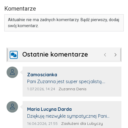
Komentarze
Aktualnie nie ma żadnych komentarzy. Bądź pierwszy, dodaj
swój komentarz.
Ostatnie komentarze
Poprzednie
Następ
Autor komentarza:
Zamoscianka
Treść komentarza:
Pani Zuzanna jest super specjalistą.
Korzystamy z moim pieskiem z jej pomocy
Data dodania komentarza:
Źródło komentarza:
1.07.2026, 14:24
Zuzanna Denis
i nigdy nas nie zawiodła. Zawsze życzliwa,
spokojna, cierpliwa.
Autor komentarza:
Maria Lucyna Darda
Treść komentarza:
Dziękuję niezwykle sympatycznej Pani
redaktor Annie Niderla-Kadach za
Data dodania komentarza:
Źródło komentarza:
16.06.2026, 21:55
Zasłużeni dla Lubyczy