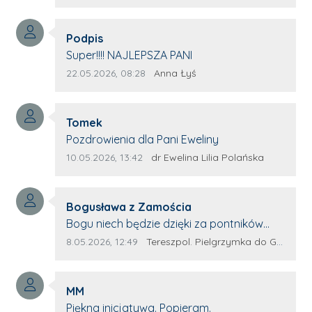
profesjonalnie stawiane pytania i
wyrozumiałość dla wyróżnionych osób,
Autor komentarza:
którym trema odbierała głos.
Podpis
Treść komentarza:
Super!!!! NAJLEPSZA PANI
Data dodania komentarza:
Źródło komentarza:
22.05.2026, 08:28
Anna Łyś
Autor komentarza:
Tomek
Treść komentarza:
Pozdrowienia dla Pani Eweliny
Data dodania komentarza:
Źródło komentarza:
10.05.2026, 13:42
dr Ewelina Lilia Polańska
Autor komentarza:
Bogusława z Zamościa
Treść komentarza:
Bogu niech będzie dzięki za pontników
Terespola Wyglądają jak kolorowe ptaki
Data dodania komentarza:
Źródło komentarza:
8.05.2026, 12:49
Tereszpol. Pielgrzymka do Górecka Kościelnego
Przydało by się więcej takich zagorzałych
pontników Można by było za rok połączyć
Autor komentarza:
siły. Wsteczny że z innych parafii dojadą
MM
Treść komentarza:
potnicy. Wszystko w wolność dzieci
Piękna inicjatywa. Popieram.