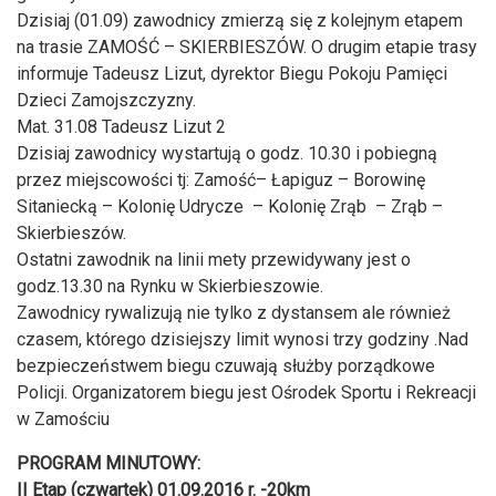
Dzisiaj (01.09) zawodnicy zmierzą się z kolejnym etapem
na trasie ZAMOŚĆ – SKIERBIESZÓW. O drugim etapie trasy
informuje Tadeusz Lizut, dyrektor Biegu Pokoju Pamięci
Dzieci Zamojszczyzny.
Mat. 31.08 Tadeusz Lizut 2
Dzisiaj zawodnicy wystartują o godz. 10.30 i pobiegną
przez miejscowości tj: Zamość– Łapiguz – Borowinę
Sitaniecką – Kolonię Udrycze – Kolonię Zrąb – Zrąb –
Skierbieszów.
Ostatni zawodnik na linii mety przewidywany jest o
godz.13.30 na Rynku w Skierbieszowie.
Zawodnicy rywalizują nie tylko z dystansem ale również
czasem, którego dzisiejszy limit wynosi trzy godziny .Nad
bezpieczeństwem biegu czuwają służby porządkowe
Policji. Organizatorem biegu jest Ośrodek Sportu i Rekreacji
w Zamościu
PROGRAM MINUTOWY:
II Etap (czwartek) 01.09.2016 r. -20km