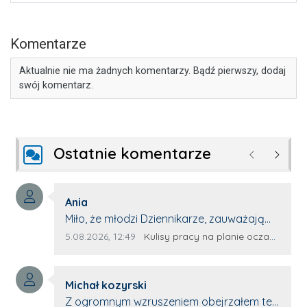
Komentarze
Aktualnie nie ma żadnych komentarzy. Bądź pierwszy, dodaj
swój komentarz.
Ostatnie komentarze
Poprzednie
Następ
Autor komentarza:
Ania
Treść komentarza:
Miło, że młodzi Dziennikarze, zauważają
młode talenty, które dopiero wkraczają
Data dodania komentarza:
Źródło komentarza:
5.08.2026, 12:49
Kulisy pracy na planie oczami młodego filmowca
na rynek pracy. Z niecierpliwością będę
czekała na rozwój kariery Kacpra i kolejny
Autor komentarza:
z nim wywiad, który przeprowadzi Pan
Michał kozyrski
Treść komentarza:
Artur.
Z ogromnym wzruszeniem obejrzałem ten