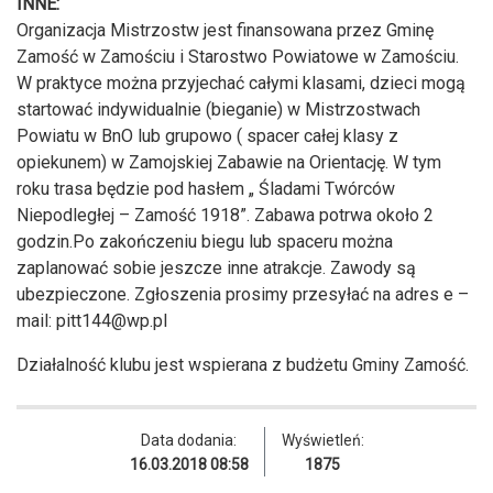
INNE:
Organizacja Mistrzostw jest finansowana przez Gminę
Zamość w Zamościu i Starostwo Powiatowe w Zamościu.
W praktyce można przyjechać całymi klasami, dzieci mogą
startować indywidualnie (bieganie) w Mistrzostwach
Powiatu w BnO lub grupowo ( spacer całej klasy z
opiekunem) w Zamojskiej Zabawie na Orientację. W tym
roku trasa będzie pod hasłem „ Śladami Twórców
Niepodległej – Zamość 1918”. Zabawa potrwa około 2
godzin.Po zakończeniu biegu lub spaceru można
zaplanować sobie jeszcze inne atrakcje. Zawody są
ubezpieczone. Zgłoszenia prosimy przesyłać na adres e –
mail:
pitt144@wp.pl
Działalność klubu jest wspierana z budżetu Gminy Zamość.
Data dodania:
Wyświetleń:
16.03.2018 08:58
1875