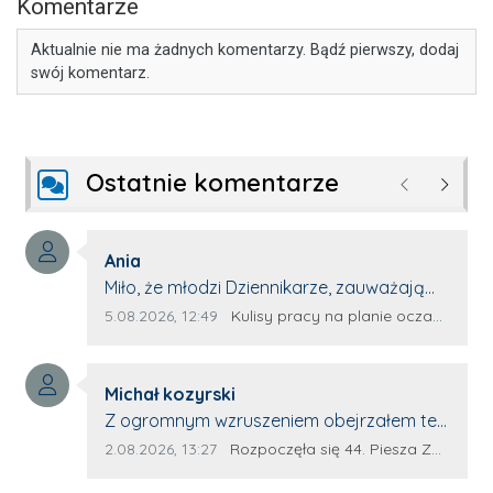
Komentarze
Aktualnie nie ma żadnych komentarzy. Bądź pierwszy, dodaj
swój komentarz.
Ostatnie komentarze
Poprzednie
Następ
Autor komentarza:
Ania
Treść komentarza:
Miło, że młodzi Dziennikarze, zauważają
młode talenty, które dopiero wkraczają
Data dodania komentarza:
Źródło komentarza:
5.08.2026, 12:49
Kulisy pracy na planie oczami młodego filmowca
na rynek pracy. Z niecierpliwością będę
czekała na rozwój kariery Kacpra i kolejny
Autor komentarza:
z nim wywiad, który przeprowadzi Pan
Michał kozyrski
Treść komentarza:
Artur.
Z ogromnym wzruszeniem obejrzałem ten
materiał. ❤️ Jestem naprawdę dumny z
Data dodania komentarza:
Źródło komentarza:
2.08.2026, 13:27
Rozpoczęła się 44. Piesza Zamojsko-Lubaczowska Pielgrzymka na Jasną Górę!
Ewy Selwy, że zdecydowała się podzielić