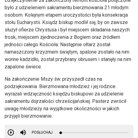
Dziękczynienie za zakończony remont kościoła połączone
było z udzieleniem sakramentu bierzmowania 21 młodym
osobom. Kolejnym etapem uroczystości była konsekracja
stołu Eucharystii. Ksiądz biskup modlił się, by on zawsze
służył ofierze Chrystusa i był miejscem składania naszych
trosk, miejscem zjednoczenia z Bogiem oraz źródłem
jedności całego Kościoła. Następnie ołtarz został
namaszczony krzyżmem świętym, spalone zostało na nim
wonne kadzidło, został przybrany obrusem i stanęły na nim
zapalone świece.
Na zakończenie Mszy św. przyszedł czas na
podziękowania. Bierzmowana młodzież i jej rodzice
wyrażali wdzięczność księdzu biskupowi za udzielenie
sakramentu dojrzałości chrześcijańskiej. Pasterz zwrócił
uwagę młodzieży na wyjątkowe okoliczności w jakich
przyjęli bierzmowanie.
POSŁUCHAJ