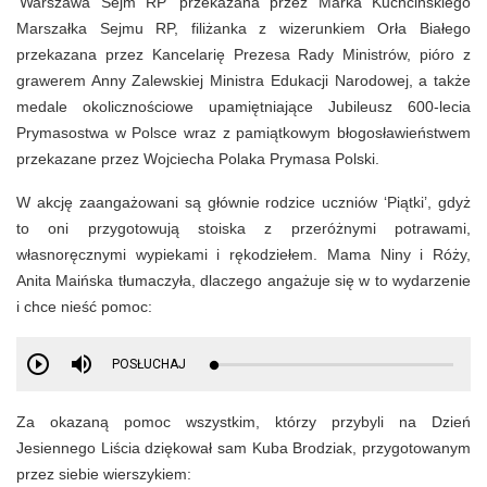
‘Warszawa Sejm RP’ przekazana przez Marka Kuchcińskiego
Marszałka Sejmu RP, filiżanka z wizerunkiem Orła Białego
przekazana przez Kancelarię Prezesa Rady Ministrów, pióro z
grawerem Anny Zalewskiej Ministra Edukacji Narodowej, a także
medale okolicznościowe upamiętniające Jubileusz 600-lecia
Prymasostwa w Polsce wraz z pamiątkowym błogosławieństwem
przekazane przez Wojciecha Polaka Prymasa Polski.
W akcję zaangażowani są głównie rodzice uczniów ‘Piątki’, gdyż
to oni przygotowują stoiska z przeróżnymi potrawami,
własnoręcznymi wypiekami i rękodziełem. Mama Niny i Róży,
Anita Maińska tłumaczyła, dlaczego angażuje się w to wydarzenie
i chce nieść pomoc:
POSŁUCHAJ
Za okazaną pomoc wszystkim, którzy przybyli na Dzień
Jesiennego Liścia dziękował sam Kuba Brodziak, przygotowanym
przez siebie wierszykiem: