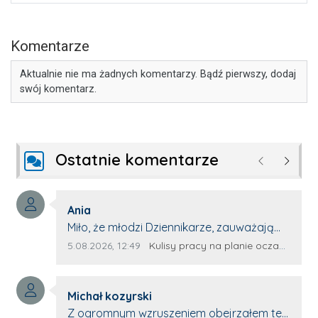
Komentarze
Aktualnie nie ma żadnych komentarzy. Bądź pierwszy, dodaj
swój komentarz.
Ostatnie komentarze
Poprzednie
Następ
Autor komentarza:
Ania
Treść komentarza:
Miło, że młodzi Dziennikarze, zauważają
młode talenty, które dopiero wkraczają
Data dodania komentarza:
Źródło komentarza:
5.08.2026, 12:49
Kulisy pracy na planie oczami młodego filmowca
na rynek pracy. Z niecierpliwością będę
czekała na rozwój kariery Kacpra i kolejny
Autor komentarza:
z nim wywiad, który przeprowadzi Pan
Michał kozyrski
Treść komentarza:
Artur.
Z ogromnym wzruszeniem obejrzałem ten