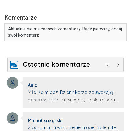
Komentarze
Aktualnie nie ma żadnych komentarzy. Bądź pierwszy, dodaj
swój komentarz.
Ostatnie komentarze
Poprzednie
Następ
Autor komentarza:
Ania
Treść komentarza:
Miło, że młodzi Dziennikarze, zauważają
młode talenty, które dopiero wkraczają
Data dodania komentarza:
Źródło komentarza:
5.08.2026, 12:49
Kulisy pracy na planie oczami młodego filmowca
na rynek pracy. Z niecierpliwością będę
czekała na rozwój kariery Kacpra i kolejny
Autor komentarza:
z nim wywiad, który przeprowadzi Pan
Michał kozyrski
Treść komentarza:
Artur.
Z ogromnym wzruszeniem obejrzałem ten