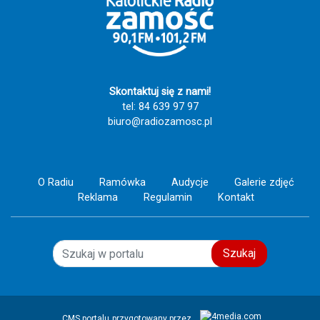
rok w Tereszpolu Szczęść Boże i Ave
Maryja!!!!! 🕊️ 🤱 ❤️‍🔥 🙏
Skontaktuj się z nami!
tel: 84 639 97 97
biuro@radiozamosc.pl
O Radiu
Ramówka
Audycje
Galerie zdjęć
Reklama
Regulamin
Kontakt
Szukaj
CMS portalu
przygotowany przez