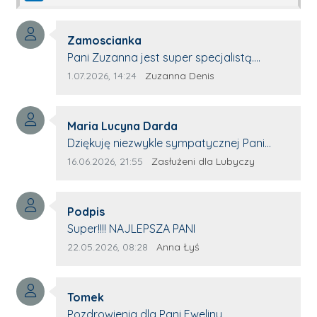
Autor komentarza:
Zamoscianka
Treść komentarza:
Pani Zuzanna jest super specjalistą.
Korzystamy z moim pieskiem z jej pomocy
Data dodania komentarza:
Źródło komentarza:
1.07.2026, 14:24
Zuzanna Denis
i nigdy nas nie zawiodła. Zawsze życzliwa,
spokojna, cierpliwa.
Autor komentarza:
Maria Lucyna Darda
Treść komentarza:
Dziękuję niezwykle sympatycznej Pani
redaktor Annie Niderla-Kadach za
Data dodania komentarza:
Źródło komentarza:
16.06.2026, 21:55
Zasłużeni dla Lubyczy
profesjonalnie stawiane pytania i
wyrozumiałość dla wyróżnionych osób,
Autor komentarza:
którym trema odbierała głos.
Podpis
Treść komentarza:
Super!!!! NAJLEPSZA PANI
Data dodania komentarza:
Źródło komentarza:
22.05.2026, 08:28
Anna Łyś
Autor komentarza:
Tomek
Treść komentarza:
Pozdrowienia dla Pani Eweliny