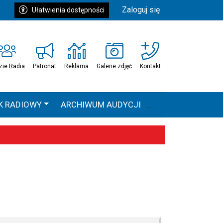
Zaloguj się
Ułatwienia dostępności
zie Radia
Patronat
Reklama
Galerie zdjęć
Kontakt
K RADIOWY
ARCHIWUM AUDYCJI
Ć
HEAVEN TOUR
 statystyki