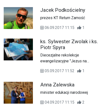
Jacek Podkościelny
prezes KT Return Zamość
06.09.2017 11:15
1
ks. Sylwester Zwolak i ks.
Piotr Spyra
Diecezjalne rekolekcje
ewangelizacyjne "Jezus na
Wschodzie" oraz dni skupienia dla
05.09.2017 11:52
1
kapłanów.
Anna Zalewska
minister edukacji narodowej
04.09.2017 11:15
2