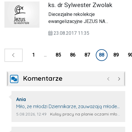
ks. dr Sylwester Zwolak
Diecezjalne rekolekcje
ewangelizacyjne JEZUS NA
WSCHODZIE już w sobotę 26 sierpnia.
23.08.2017 11:35
1
...
85
86
87
88
89
9
Komentarze
Poprzednie
Następ
Autor komentarza:
Ania
Treść komentarza:
Miło, że młodzi Dziennikarze, zauważają młode
talenty, które dopiero wkraczają na rynek
Data dodania komentarza:
Źródło komentarza:
5.08.2026, 12:49
Kulisy pracy na planie oczami młodego filmowca
pracy. Z niecierpliwością będę czekała na
rozwój kariery Kacpra i kolejny z nim wywiad,