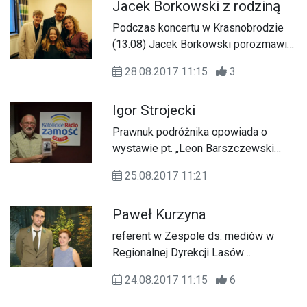
Jacek Borkowski z rodziną
Podczas koncertu w Krasnobrodzie
(13.08) Jacek Borkowski porozmawiał
z nami nie tylko o aktorstwie
28.08.2017 11:15
3
Igor Strojecki
Prawnuk podróżnika opowiada o
wystawie pt. „Leon Barszczewski
podróżnik i fotograf XIX-wiecznej Azji
25.08.2017 11:21
Środkowej”.
Paweł Kurzyna
referent w Zespole ds. mediów w
Regionalnej Dyrekcji Lasów
Państwowych w Lublinie
24.08.2017 11:15
6