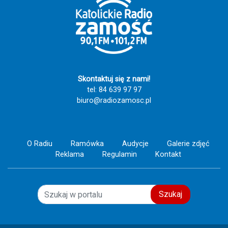
świadectwo wiary, nadziei i miłości do drugiego
człowieka. Szczęść Boże! 🙏💙
Skontaktuj się z nami!
tel: 84 639 97 97
biuro@radiozamosc.pl
O Radiu
Ramówka
Audycje
Galerie zdjęć
Reklama
Regulamin
Kontakt
Szukaj