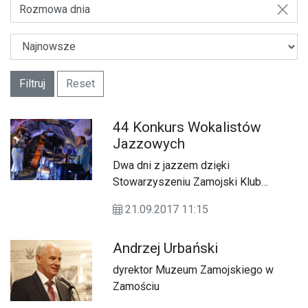
Rozmowa dnia
Filtruj
Reset
44 Konkurs Wokalistów
Jazzowych
Dwa dni z jazzem dzięki
Stowarzyszeniu Zamojski Klub
Jazzowy im. Mieczysława Kosza w
21.09.2017 11:15
Zamościu
Andrzej Urbański
dyrektor Muzeum Zamojskiego w
Zamościu