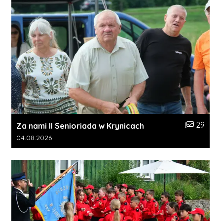
Liczba zdj
29
Za nami II Senioriada w Krynicach
Data dodania galerii:
04.08.2026