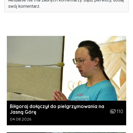
Aktualnie nie ma żadnych komentarzy. Bądź pierwszy, dodaj
swój komentarz.
Biłgoraj dołączył do pielgrzymowania na
Liczba zdję
110
Jasną Górę
Data dodania galerii:
04.08.2026