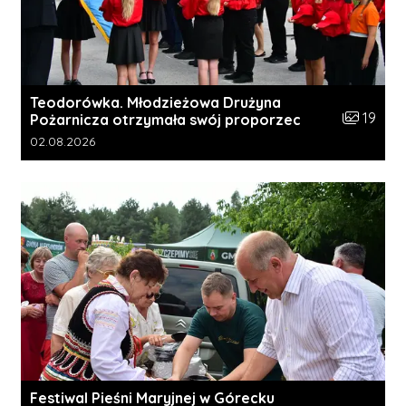
Teodorówka. Młodzieżowa Drużyna
Liczba zdj
19
Pożarnicza otrzymała swój proporzec
Data dodania galerii:
02.08.2026
Festiwal Pieśni Maryjnej w Górecku