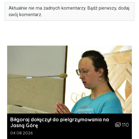
Aktualnie nie ma żadnych komentarzy. Bądź pierwszy, dodaj
swój komentarz.
Biłgoraj dołączył do pielgrzymowania na
Liczba zdję
110
Jasną Górę
Data dodania galerii:
04.08.2026