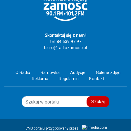
Skontaktuj się z nami!
tel: 84 639 97 97
biuro@radiozamosc.pl
O Radiu
Ramówka
Audycje
Galerie zdjęć
Reklama
Regulamin
Kontakt
Szukaj
CMS portalu
przygotowany przez