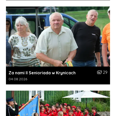
Liczba zdj
29
Za nami II Senioriada w Krynicach
Data dodania galerii:
04.08.2026