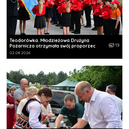
Teodorówka. Młodzieżowa Drużyna
Liczba zdj
19
Pożarnicza otrzymała swój proporzec
Data dodania galerii:
02.08.2026