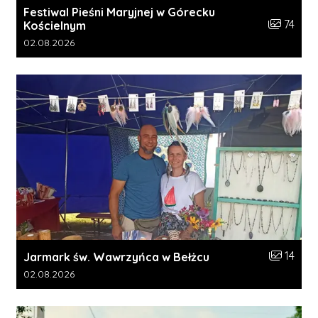
Festiwal Pieśni Maryjnej w Górecku
Liczba zdj
74
Kościelnym
Data dodania galerii:
02.08.2026
Liczba zdj
14
Jarmark św. Wawrzyńca w Bełżcu
Data dodania galerii:
02.08.2026