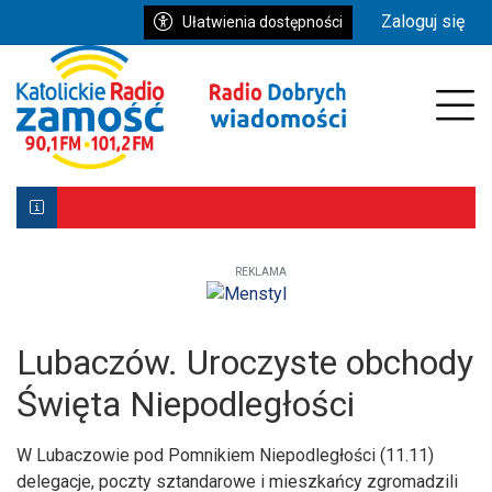
Przejdź do głównych treści
Przejdź do wyszukiwarki
Przejdź do głównego menu
Zaloguj się
Ułatwienia dostępności
enu
Prz
REKLAMA
Biłgoraj z Patronką. Wyjątkowe uroczystości już 9–10 ma
Powstała aplikacja mobilna Diecezji Zamojsko-Lubaczows
Mniej wiernych w kościołach, ale większe zaangażowanie re
Lubaczów. Uroczyste obchody
Święta Niepodległości
W Lubaczowie pod Pomnikiem Niepodległości (11.11)
delegacje, poczty sztandarowe i mieszkańcy zgromadzili