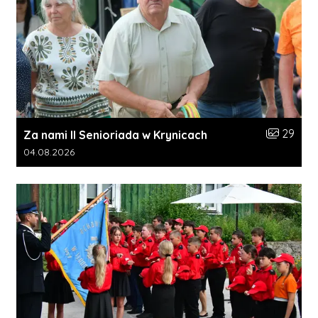
Liczba zdj
29
Za nami II Senioriada w Krynicach
Data dodania galerii:
04.08.2026