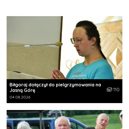
Biłgoraj dołączył do pielgrzymowania na
Liczba zdję
110
Jasną Górę
Data dodania galerii:
04.08.2026