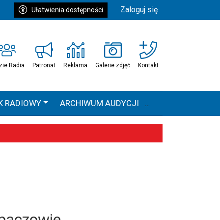
Zaloguj się
Ułatwienia dostępności
zie Radia
Patronat
Reklama
Galerie zdjęć
Kontakt
K RADIOWY
ARCHIWUM AUDYCJI
Ć
HEAVEN TOUR
 statystyki
baczowie