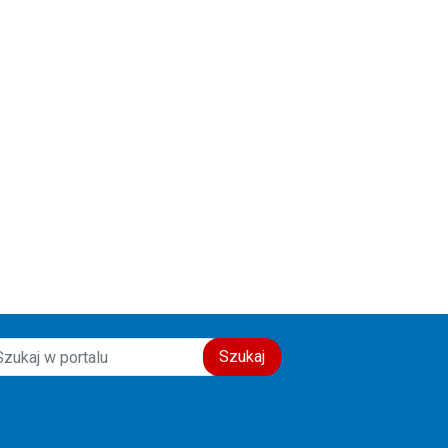
galerii:
galerii:
Szukaj