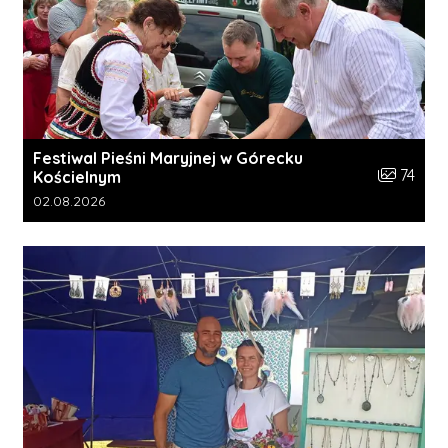
Festiwal Pieśni Maryjnej w Górecku
Liczba zdj
74
Kościelnym
Data dodania galerii:
02.08.2026