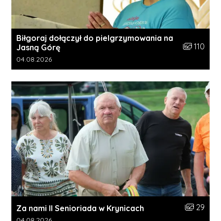
Biłgoraj dołączył do pielgrzymowania na
Liczba zdję
110
Jasną Górę
Data dodania galerii:
04.08.2026
Liczba zdj
29
Za nami II Senioriada w Krynicach
Data dodania galerii:
04.08.2026