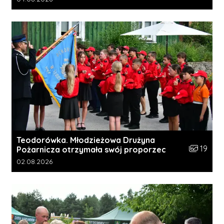
Teodorówka. Młodzieżowa Drużyna
Liczba zdj
19
Pożarnicza otrzymała swój proporzec
Data dodania galerii:
02.08.2026