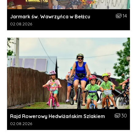
Liczba zdj
14
Jarmark św. Wawrzyńca w Bełżcu
Data dodania galerii:
02.08.2026
Liczba zdj
30
Rajd Rowerowy Hedwiżańskim Szlakiem
Data dodania galerii:
02.08.2026