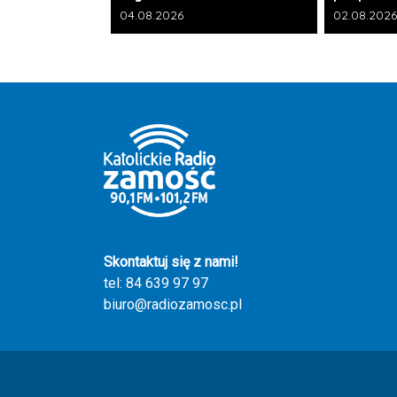
Data dodania galerii:
Data dodani
04.08.2026
02.08.2026
Skontaktuj się z nami!
tel: 84 639 97 97
biuro@radiozamosc.pl