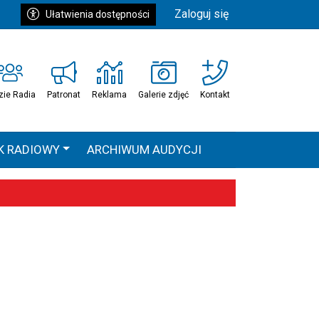
Zaloguj się
Ułatwienia dostępności
zie Radia
Patronat
Reklama
Galerie zdjęć
Kontakt
K RADIOWY
ARCHIWUM AUDYCJI
Ć
HEAVEN TOUR
 statystyki