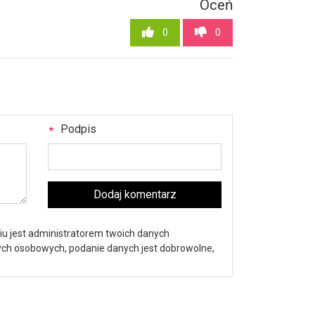
Oceń
0
0
Podpis
Dodaj komentarz
iu jest administratorem twoich danych
nych osobowych, podanie danych jest dobrowolne,