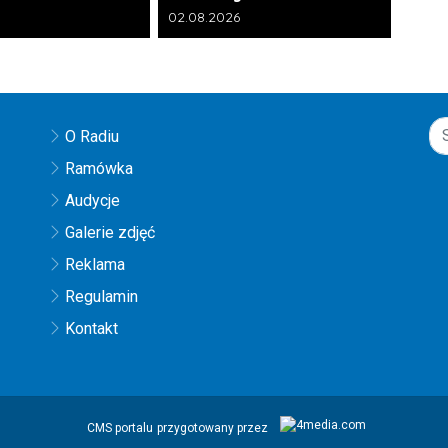
a galerii:
Data dodania galerii:
02.08.2026
O Radiu
Ramówka
Audycje
Galerie zdjęć
Reklama
Regulamin
Kontakt
CMS portalu
przygotowany przez