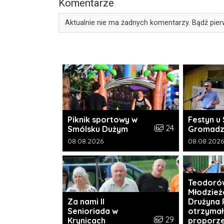
Komentarze
Aktualnie nie ma żadnych komentarzy. Bądź pier
Piknik sportowy w
Festyn u 
Liczba zdjęć w galer
24
Smólsku Dużym
Gromadz
Data dodania galerii:
Data dodani
08.08.2026
08.08.2026
Teodoró
Młodzie
Za nami II
Drużyna 
Senioriada w
otrzymał
Liczba zdjęć w galer
29
Krynicach
proporz